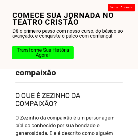
Pular
Fechar Anúncio
para
COMECE SUA JORNADA NO
Menu
o
TEATRO CRISTÃO
conteúdo
Dê o primeiro passo com nosso curso, do básico ao
avançado, e conquiste o palco com confiança!
Transforme Sua História
Agora!
O que é Zezinho da
compaixão
O QUE É ZEZINHO DA
COMPAIXÃO?
O Zezinho da compaixão é um personagem
bíblico conhecido por sua bondade e
generosidade. Ele é descrito como alguém