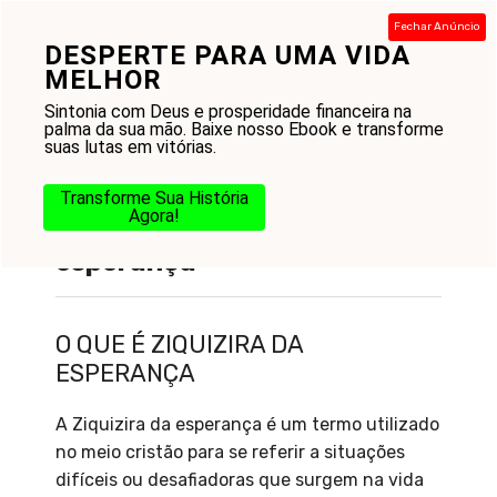
Pular
Fechar Anúncio
para
DESPERTE PARA UMA VIDA
Menu
o
MELHOR
conteúdo
Sintonia com Deus e prosperidade financeira na
palma da sua mão. Baixe nosso Ebook e transforme
suas lutas em vitórias.
Transforme Sua História
Agora!
O que é Ziquizira da
esperança
O QUE É ZIQUIZIRA DA
ESPERANÇA
A Ziquizira da esperança é um termo utilizado
no meio cristão para se referir a situações
difíceis ou desafiadoras que surgem na vida