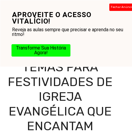
Pular
Fechar Anúnc
para
APROVEITE O ACESSO
Menu
o
VITALÍCIO!
conteúdo
Reveja as aulas sempre que precisar e aprenda no seu
ritmo!
Home
-
Blog
-
Reflexões Diárias
-
Mensagens
-
Temas
Transforme Sua História
para Festividades de Igreja Evangélica que Encantam
Agora!
TEMAS PARA
FESTIVIDADES DE
IGREJA
EVANGÉLICA QUE
ENCANTAM