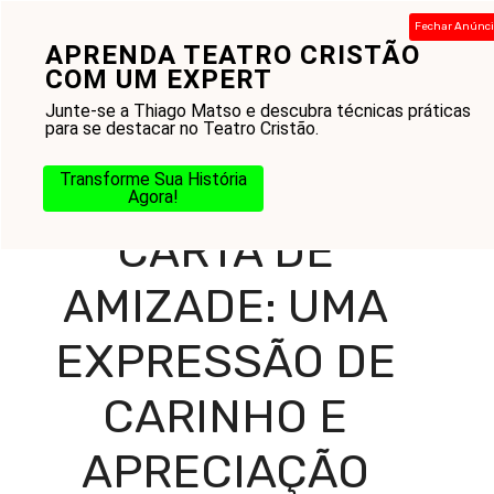
Pular
Fechar Anúnc
para
APRENDA TEATRO CRISTÃO
Menu
o
COM UM EXPERT
conteúdo
Junte-se a Thiago Matso e descubra técnicas práticas
para se destacar no Teatro Cristão.
Home
-
Blog
-
Amor ao Próximo
-
Amigos
-
Carta de
Transforme Sua História
Amizade: Uma Expressão de Carinho e Apreciação
Agora!
CARTA DE
AMIZADE: UMA
EXPRESSÃO DE
CARINHO E
APRECIAÇÃO