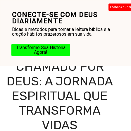
Pular
Fechar Anúnc
para
CONECTE-SE COM DEUS
Menu
o
DIARIAMENTE
conteúdo
Dicas e métodos para tornar a leitura bíblica e a
oração hábitos prazerosos em sua vida.
Home
-
Blog
-
Práticas Cristãs
-
Oração
-
Chamado por
Transforme Sua História
Deus: A Jornada Espiritual que Transforma Vidas
Agora!
CHAMADO POR
DEUS: A JORNADA
ESPIRITUAL QUE
TRANSFORMA
VIDAS