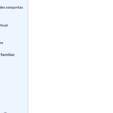
ades conjuntas
itual
e
es
familiar