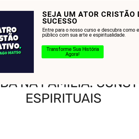
SEJA UM ATOR CRISTÃO 
onhecer a Bíblia?
Glossário
Blog
Na Jorn
SUCESSO
Entre para o nosso curso e descubra como e
público com sua arte e espiritualidade.
Transforme Sua História
Agora!
ília: Construindo Laços Espirituais
VIDA NA FAMÍLIA: CON
ESPIRITUAIS