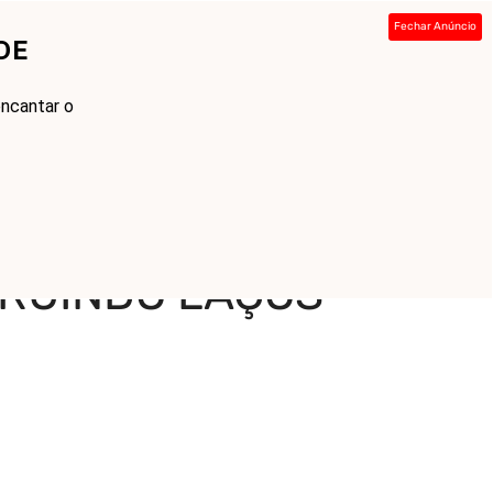
Fechar Anúncio
DE
ada
Sobre
Contato
Links
ncantar o
STRUINDO LAÇOS