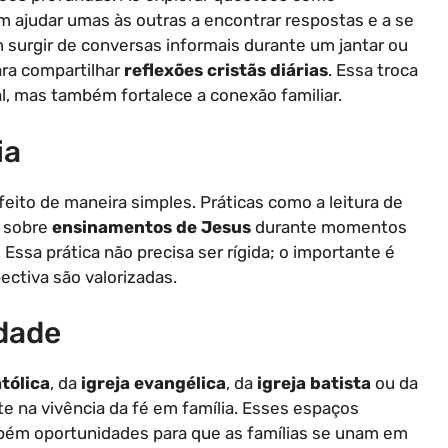
em ajudar umas às outras a encontrar respostas e a se
urgir de conversas informais durante um jantar ou
ra compartilhar
reflexões cristãs diárias
. Essa troca
, mas também fortalece a conexão familiar.
ia
 feito de maneira simples. Práticas como a leitura de
o sobre
ensinamentos de Jesus
durante momentos
Essa prática não precisa ser rígida; o importante é
ctiva são valorizadas.
dade
atólica
, da
igreja evangélica
, da
igreja batista
ou da
e na vivência da fé em família. Esses espaços
bém oportunidades para que as famílias se unam em