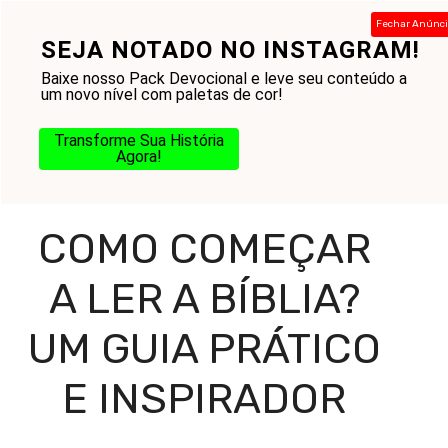
Pular
Fechar Anúnc
para
SEJA NOTADO NO INSTAGRAM!
Menu
o
Baixe nosso Pack Devocional e leve seu conteúdo a
conteúdo
um novo nível com paletas de cor!
Transforme Sua História
Home
-
Blog
-
Práticas Cristãs
-
Como Ler a Bíblia
-
Agora!
Como Começar a Ler a Bíblia? Um Guia Prático e
Inspirador
COMO COMEÇAR
A LER A BÍBLIA?
UM GUIA PRÁTICO
E INSPIRADOR