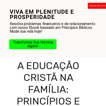
Pular
Fechar Anúnc
para
VIVA EM PLENITUDE E
Menu
o
PROSPERIDADE
conteúdo
Resolva problemas financeiros e de relacionamento
com nosso Ebook baseado em Princípios Bíblicos.
Mude sua vida hoje!
Home
-
Blog
-
Amor ao Próximo
-
Como Funciona a
Educação Cristã na Família: Princípios e Práticas
Transforme Sua História
Agora!
COMO FUNCIONA
A EDUCAÇÃO
CRISTÃ NA
FAMÍLIA:
PRINCÍPIOS E