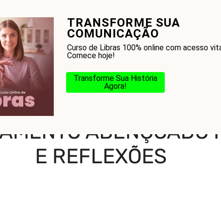
TRANSFORME SUA
onhecer a Bíblia?
Glossário
Blog
Na Jorn
COMUNICAÇÃO
Curso de Libras 100% online com acesso vita
Comece hoje!
Transforme Sua História
Agora!
m casamento abençoado por Deus: Dicas e Reflexões
AMENTO ABENÇOADO P
E REFLEXÕES