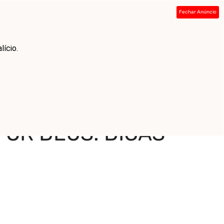
Fechar Anúncio
ada
Sobre
Contato
Links
lício.
OR DEUS: DICAS