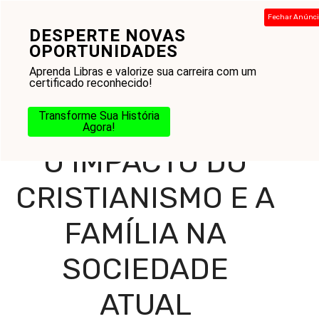
Pular
Fechar Anúnc
para
DESPERTE NOVAS
Menu
o
OPORTUNIDADES
conteúdo
Aprenda Libras e valorize sua carreira com um
certificado reconhecido!
Home
-
Blog
-
Amor ao Próximo
-
Casamento
-
O
Transforme Sua História
Impacto do Cristianismo e a Família na Sociedade Atual
Agora!
O IMPACTO DO
CRISTIANISMO E A
FAMÍLIA NA
SOCIEDADE
ATUAL