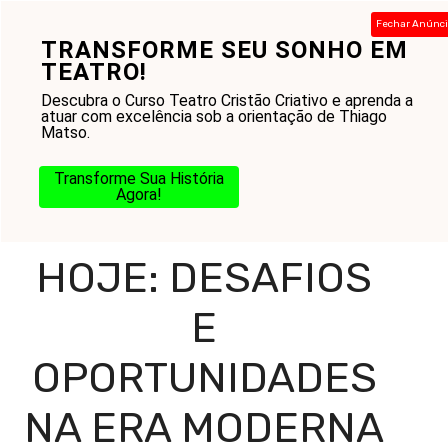
Pular
Fechar Anúnc
para
TRANSFORME SEU SONHO EM
Menu
o
TEATRO!
conteúdo
Descubra o Curso Teatro Cristão Criativo e aprenda a
atuar com excelência sob a orientação de Thiago
Matso.
Home
-
Blog
-
Amor ao Próximo
-
Igreja
-
Cristianismo
Hoje: Desafios e Oportunidades na Era Moderna
Transforme Sua História
Agora!
CRISTIANISMO
HOJE: DESAFIOS
E
OPORTUNIDADES
NA ERA MODERNA