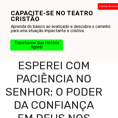
Pular
Fechar Anúnc
para
CAPACITE-SE NO TEATRO
Menu
o
CRISTÃO
conteúdo
Aprenda do básico ao avançado e descubra o caminho
para uma atuação impactante e criativa.
Home
-
Blog
-
Reflexões Diárias
-
Mensagens
-
Esperei
Transforme Sua História
com Paciência no Senhor: O Poder da Confiança em Deus
Agora!
nos Momentos de Espera
ESPEREI COM
PACIÊNCIA NO
SENHOR: O PODER
DA CONFIANÇA