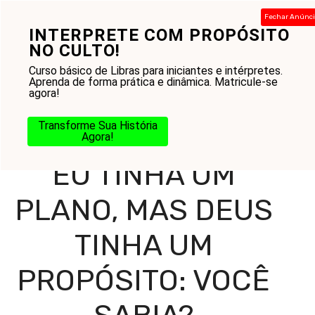
Pular
Fechar Anúnc
para
INTERPRETE COM PROPÓSITO
Menu
o
NO CULTO!
conteúdo
Curso básico de Libras para iniciantes e intérpretes.
Aprenda de forma prática e dinâmica. Matricule-se
agora!
Home
-
Blog
-
Missão e Evangelização
-
Propósito
-
Eu
tinha um plano, mas Deus tinha um propósito: você
Transforme Sua História
sabia?
Agora!
EU TINHA UM
PLANO, MAS DEUS
TINHA UM
PROPÓSITO: VOCÊ