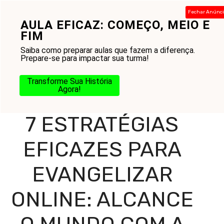
Pular
Fechar Anúnc
para
AULA EFICAZ: COMEÇO, MEIO E
Menu
o
FIM
conteúdo
Saiba como preparar aulas que fazem a diferença.
Prepare-se para impactar sua turma!
Home
-
Blog
-
Missão e Evangelização
-
Evangelização
-
Transforme Sua História
7 Estratégias Eficazes para Evangelizar Online: Alcance o
Agora!
Mundo com a Mensagem de Cristo
7 ESTRATÉGIAS
EFICAZES PARA
EVANGELIZAR
ONLINE: ALCANCE