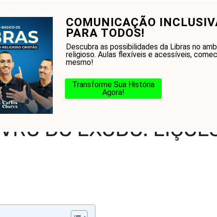
COMUNICAÇÃO INCLUSIV
onhecer a Bíblia?
Glossário
Blog
Na Jorn
PARA TODOS!
Descubra as possibilidades da Libras no amb
religioso. Aulas flexíveis e acessíveis, come
mesmo!
Transforme Sua História
Agora!
stamento
-
Explorando o Livro do Êxodo: Lições e Revelações
VRO DO ÊXODO: LIÇÕE