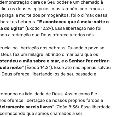
 demonstração clara de Seu poder e um chamado à
afiou os deuses egípcios, mas também confirmou a
a praga, a morte dos primogênitos, foi o clímax dessa
liberar os hebreus.
“E aconteceu que à meia-noite o
a do Egito”
(Êxodo 12:29). Essa libertação não foi
ando a redenção que Deus oferece a todos nós.
ucial na libertação dos hebreus. Quando o povo se
, Deus fez um milagre, abrindo o mar para que os
stendeu a mão sobre o mar, e o Senhor fez retirar-
uela noite”
(Êxodo 14:21). Esse ato não apenas salvou
 Deus oferece, libertando-os de seu passado e
temunho da fidelidade de Deus. Assim como Ele
nos oferece libertação de nossos próprios fardos e
adeiramente sereis livres”
(João 8:36). Essa liberdade
 reconhecendo que somos chamados a ser