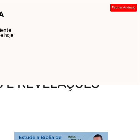
Fechar Anúncio
A
ada
Sobre
Contato
Links
iente
ce hoje
S E REVELAÇÕES