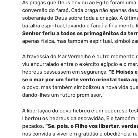
As pragas que Deus enviou ao Egito foram uma
conversão do faraó. Cada praga não apenas des
soberania de Deus sobre toda a criação. A últim
batalha espiritual, levando o faraó a finalmente 
Senhor feriu a todos os primogênitos da terr
apenas física, mas também espiritual, simboliz
A travessia do Mar Vermelho é outro momento cr
viu encurralado entre o exército egípcio e o mar
hebreus passassem em segurança.
“E Moisés e
se o mar por um forte vento oriental toda aq
o povo, mas também simbolizou a nova vida que
dando-lhes um futuro promissor.
A libertação do povo hebreu é um poderoso tes
libertou os hebreus da escravidão, Ele também 
pecados.
“Se, pois, o Filho vos libertar, verd
nos convida a viver em gratidão e obediência,