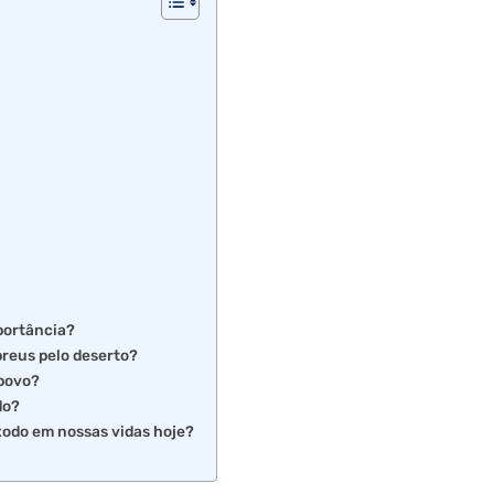
portância?
reus pelo deserto?
 povo?
do?
xodo em nossas vidas hoje?