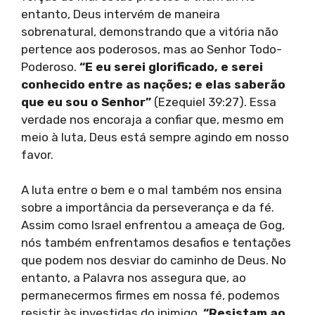
entanto, Deus intervém de maneira
sobrenatural, demonstrando que a vitória não
pertence aos poderosos, mas ao Senhor Todo-
Poderoso.
“E eu serei glorificado, e serei
conhecido entre as nações; e elas saberão
que eu sou o Senhor”
(Ezequiel 39:27). Essa
verdade nos encoraja a confiar que, mesmo em
meio à luta, Deus está sempre agindo em nosso
favor.
A luta entre o bem e o mal também nos ensina
sobre a importância da perseverança e da fé.
Assim como Israel enfrentou a ameaça de Gog,
nós também enfrentamos desafios e tentações
que podem nos desviar do caminho de Deus. No
entanto, a Palavra nos assegura que, ao
permanecermos firmes em nossa fé, podemos
resistir às investidas do inimigo.
“Resistam ao