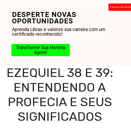
Pular
Fechar Anúnc
para
DESPERTE NOVAS
Menu
o
OPORTUNIDADES
conteúdo
Aprenda Libras e valorize sua carreira com um
certificado reconhecido!
Home
-
Blog
-
Práticas Cristãs
-
Estudo Bíblico
-
Antigo
Transforme Sua História
Testamento
-
Ezequiel 38 e 39: Entendendo a Profecia e
Agora!
Seus Significados
EZEQUIEL 38 E 39:
ENTENDENDO A
PROFECIA E SEUS
SIGNIFICADOS