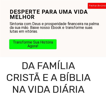
Pular
Fechar Anúnc
para
DESPERTE PARA UMA VIDA
Menu
o
MELHOR
conteúdo
Sintonia com Deus e prosperidade financeira na palma
da sua mão. Baixe nosso Ebook e transforme suas
lutas em vitórias.
Home
-
Blog
-
Amor ao Próximo
-
Casamento
-
A
Importância da Família Cristã e a Bíblia na Vida Diária
Transforme Sua História
Agora!
A IMPORTÂNCIA
DA FAMÍLIA
CRISTÃ E A BÍBLIA
NA VIDA DIÁRIA