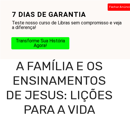
Pular
Fechar Anúnc
para
7 DIAS DE GARANTIA
Menu
o
Teste nosso curso de Libras sem compromisso e veja
conteúdo
a diferença!
Transforme Sua História
Home
-
Blog
-
Amor ao Próximo
-
A Família e os
Agora!
Ensinamentos de Jesus: Lições para a Vida
A FAMÍLIA E OS
ENSINAMENTOS
DE JESUS: LIÇÕES
PARA A VIDA