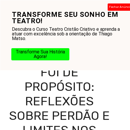
Pular
Fechar Anúnc
para
TRANSFORME SEU SONHO EM
Menu
o
TEATRO!
conteúdo
Descubra o Curso Teatro Cristão Criativo e aprenda a
atuar com excelência sob a orientação de Thiago
Matso.
Home
-
Blog
-
Missão e Evangelização
-
Propósito
-
Foi
de Propósito: Reflexões Sobre Perdão e Limites nos
Transforme Sua História
Relacionamentos
Agora!
FOI DE
PROPÓSITO:
REFLEXÕES
SOBRE PERDÃO E