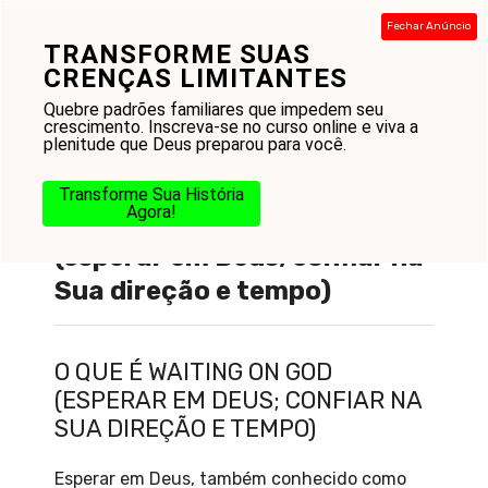
Pular
Fechar Anúncio
para
TRANSFORME SUAS
Menu
o
CRENÇAS LIMITANTES
conteúdo
Quebre padrões familiares que impedem seu
crescimento. Inscreva-se no curso online e viva a
plenitude que Deus preparou para você.
Transforme Sua História
Agora!
O que é : Waiting on God
(esperar em Deus; confiar na
Sua direção e tempo)
O QUE É WAITING ON GOD
(ESPERAR EM DEUS; CONFIAR NA
SUA DIREÇÃO E TEMPO)
Esperar em Deus, também conhecido como