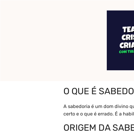
Pular
para
o
Início
Pronto para c
conteúdo
O que é Sabedo
O QUE É SABEDO
A sabedoria é um dom divino q
certo e o que é errado. É a hab
ORIGEM DA SAB