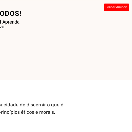
Fechar Anúncio
ODOS!
ada
Sobre
Contato
Links
! Aprenda
vo.
acidade de discernir o que é
incípios éticos e morais.