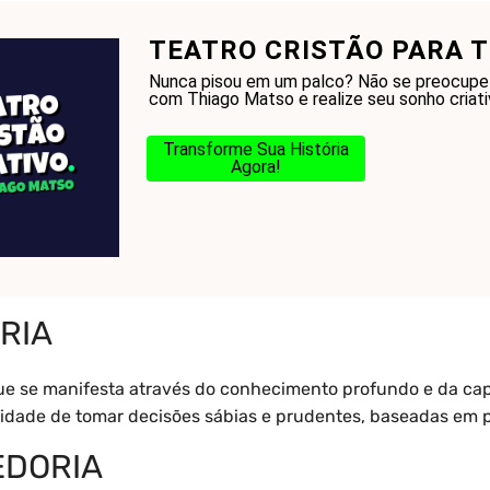
TEATRO CRISTÃO PARA T
onhecer a Bíblia?
Glossário
Blog
Na Jorn
Nunca pisou em um palco? Não se preocupe
com Thiago Matso e realize seu sonho criati
Transforme Sua História
Agora!
ria
RIA
ue se manifesta através do conhecimento profundo e da cap
ilidade de tomar decisões sábias e prudentes, baseadas em pr
EDORIA