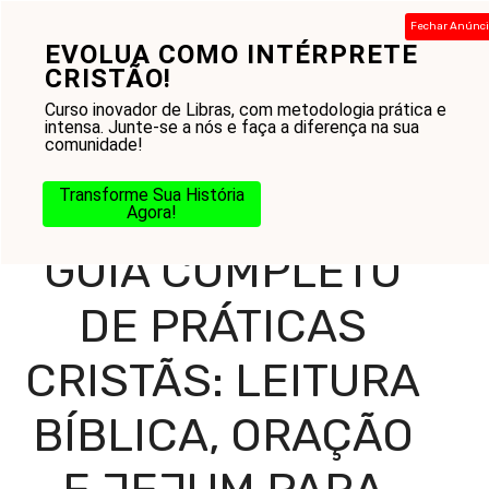
Pular
Fechar Anúnc
para
EVOLUA COMO INTÉRPRETE
Menu
o
CRISTÃO!
conteúdo
Curso inovador de Libras, com metodologia prática e
intensa. Junte-se a nós e faça a diferença na sua
comunidade!
Home
-
Blog
-
Práticas Cristãs
-
Guia Completo de
Práticas Cristãs: Leitura Bíblica, Oração e Jejum para
Transforme Sua História
Fortalecer Sua Fé
Agora!
GUIA COMPLETO
DE PRÁTICAS
CRISTÃS: LEITURA
BÍBLICA, ORAÇÃO