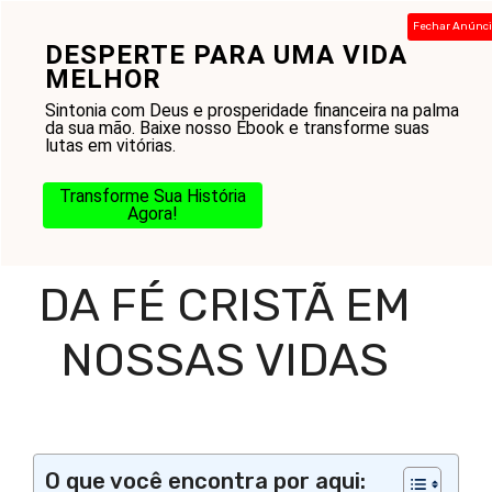
Pular
Fechar Anúnc
para
DESPERTE PARA UMA VIDA
Menu
o
MELHOR
conteúdo
Sintonia com Deus e prosperidade financeira na palma
da sua mão. Baixe nosso Ebook e transforme suas
lutas em vitórias.
Home
-
Blog
-
Amor ao Próximo
-
A Importância da Fé
Cristã em Nossas Vidas
Transforme Sua História
Agora!
A IMPORTÂNCIA
DA FÉ CRISTÃ EM
NOSSAS VIDAS
O que você encontra por aqui: