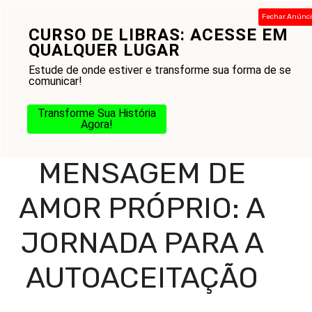
Pular
Fechar Anúnc
para
CURSO DE LIBRAS: ACESSE EM
Menu
o
QUALQUER LUGAR
conteúdo
Estude de onde estiver e transforme sua forma de se
comunicar!
Home
-
Blog
-
Gestão das Emoções
-
Amor Próprio e
Transforme Sua História
Autoestima
-
Mensagem de Amor Próprio: A Jornada
Agora!
para a Autoaceitação
MENSAGEM DE
AMOR PRÓPRIO: A
JORNADA PARA A
AUTOACEITAÇÃO