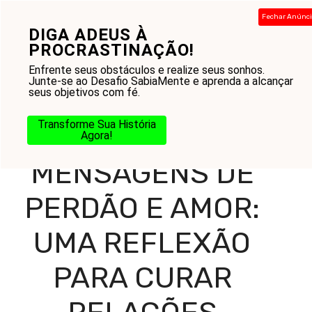
Pular
Fechar Anúnc
para
DIGA ADEUS À
Menu
o
PROCRASTINAÇÃO!
conteúdo
Enfrente seus obstáculos e realize seus sonhos.
Junte-se ao Desafio SabiaMente e aprenda a alcançar
seus objetivos com fé.
Home
-
Blog
-
Amor ao Próximo
-
Casamento
-
Mensagens de Perdão e Amor: Uma Reflexão Para Curar
Transforme Sua História
Relações
Agora!
MENSAGENS DE
PERDÃO E AMOR:
UMA REFLEXÃO
PARA CURAR