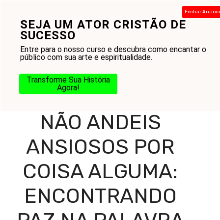
Pular
Fechar Anúnc
para
SEJA UM ATOR CRISTÃO DE
Menu
o
SUCESSO
conteúdo
Entre para o nosso curso e descubra como encantar o
público com sua arte e espiritualidade.
Home
-
Blog
-
Gestão das Emoções
-
Ansiedade
-
Não
Transforme Sua História
andeis ansiosos por coisa alguma: Encontrando Paz na
Agora!
Palavra
NÃO ANDEIS
ANSIOSOS POR
COISA ALGUMA:
ENCONTRANDO