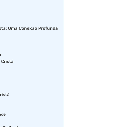
istã: Uma Conexão Profunda
a
 Cristã
ristã
ade