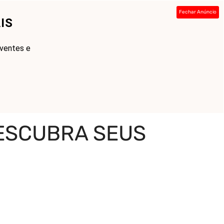
Fechar Anúncio
IS
ada
Sobre
Contato
Links
lventes e
DESCUBRA SEUS