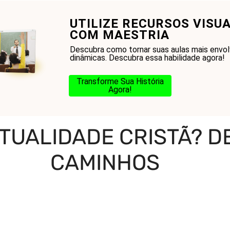
UTILIZE RECURSOS VISUA
onhecer a Bíblia?
Glossário
Blog
Na Jorn
COM MAESTRIA
Descubra como tornar suas aulas mais envo
dinâmicas. Descubra essa habilidade agora!
Transforme Sua História
Agora!
e Cristã? Descubra Seus Caminhos
RITUALIDADE CRISTÃ? 
CAMINHOS