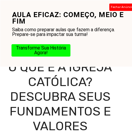
Pular
Fechar Anúnc
para
AULA EFICAZ: COMEÇO, MEIO E
Menu
o
FIM
conteúdo
Saiba como preparar aulas que fazem a diferença.
Prepare-se para impactar sua turma!
Home
-
Blog
-
Na Jornada
-
Bíblia
-
O Que é a Igreja
Transforme Sua História
Católica? Descubra Seus Fundamentos e Valores
Agora!
O QUE É A IGREJA
CATÓLICA?
DESCUBRA SEUS
FUNDAMENTOS E
VALORES