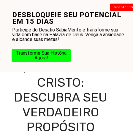
Pular
Fechar Anúnc
para
DESBLOQUEIE SEU POTENCIAL
Menu
o
EM 15 DIAS
conteúdo
Participe do Desafio SabiaMente e transforme sua
vida com base na Palavra de Deus. Vença a ansiedade
e alcance suas metas!
Home
-
Blog
-
Missão e Evangelização
-
Propósito
-
O que
é a vida em Cristo: Descubra seu Verdadeiro Propósito
Transforme Sua História
Agora!
O QUE É A VIDA EM
CRISTO:
DESCUBRA SEU
VERDADEIRO
PROPÓSITO