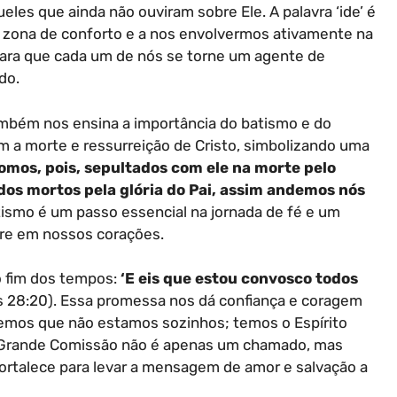
es que ainda não ouviram sobre Ele. A palavra ‘ide’ é
a zona de conforto e a nos envolvermos ativamente na
para que cada um de nós se torne um agente de
do.
ambém nos ensina a importância do batismo e do
om a morte e ressurreição de Cristo, simbolizando uma
omos, pois, sepultados com ele na morte pelo
dos mortos pela glória do Pai, assim andemos nós
tismo é um passo essencial na jornada de fé e um
re em nossos corações.
o fim dos tempos:
‘E eis que estou convosco todos
 28:20). Essa promessa nos dá confiança e coragem
bemos que não estamos sozinhos; temos o Espírito
a Grande Comissão não é apenas um chamado, mas
fortalece para levar a mensagem de amor e salvação a