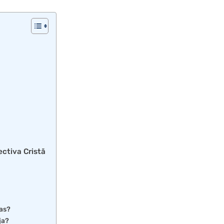
ctiva Cristã
oas?
ja?