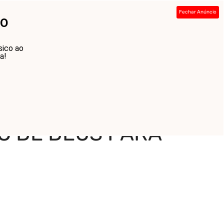
Fechar Anúncio
NO
ada
Sobre
Contato
Links
sico ao
a!
O DE DEUS PARA