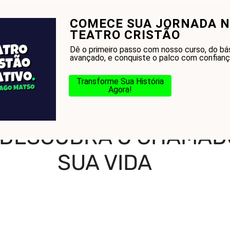
COMECE SUA JORNADA 
onhecer a Bíblia?
Glossário
Blog
Na Jorn
TEATRO CRISTÃO
Dê o primeiro passo com nosso curso, do bá
avançado, e conquiste o palco com confianç
Transforme Sua História
Agora!
 Que É Missões: Descubra o Chamado de Deus para Sua Vida
: DESCUBRA O CHAMAD
SUA VIDA