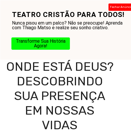
Pular
Fechar Anúnc
para
TEATRO CRISTÃO PARA TODOS!
Menu
o
Nunca pisou em um palco? Não se preocupe! Aprenda
conteúdo
com Thiago Matso e realize seu sonho criativo.
Transforme Sua História
Home
-
Blog
-
Reflexões Diárias
-
Mensagens
-
Onde Está
Agora!
Deus? Descobrindo Sua Presença em Nossas Vidas
ONDE ESTÁ DEUS?
DESCOBRINDO
SUA PRESENÇA
EM NOSSAS
VIDAS