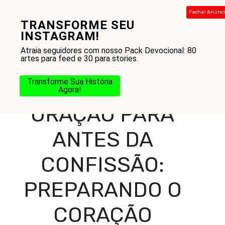
Pular
Fechar Anúnc
para
TRANSFORME SEU
Menu
o
INSTAGRAM!
conteúdo
Atraia seguidores com nosso Pack Devocional: 80
artes para feed e 30 para stories.
Home
-
Blog
-
Práticas Cristãs
-
Oração
-
Oração para
Transforme Sua História
Antes da Confissão: Preparando o Coração
Agora!
ORAÇÃO PARA
ANTES DA
CONFISSÃO:
PREPARANDO O
CORAÇÃO