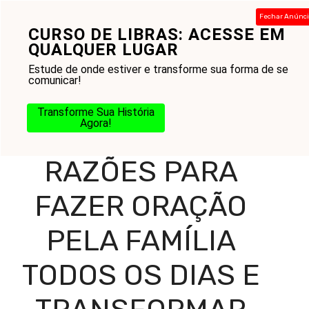
Pular
Fechar Anúnc
para
CURSO DE LIBRAS: ACESSE EM
Menu
o
QUALQUER LUGAR
conteúdo
Estude de onde estiver e transforme sua forma de se
comunicar!
Home
-
Blog
-
Práticas Cristãs
-
Oração
-
Razões Para
Transforme Sua História
Fazer Oração pela Família Todos os Dias e Transformar
Agora!
Seu Lar
RAZÕES PARA
FAZER ORAÇÃO
PELA FAMÍLIA
TODOS OS DIAS E