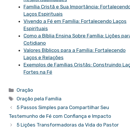
Família Cristã e Sua Importância: Fortalecend
Laços Espirituais
Vivendo a Fé em Família: Fortalecendo Laços
Espirituais
Como a Bíblia Ensina Sobre Família: Lições par
Cotidiano
Valores Bíblicos para a Família: Fortalecendo
Laços e Relações
Exemplos de Famílias Cristãs: Construindo La
Fortes na Fé
Categorias
Oração
Tags
Oração pela Família
5 Passos Simples para Compartilhar Seu
Testemunho de Fé com Confiança e Impacto
5 Lições Transformadoras da Vida do Pastor