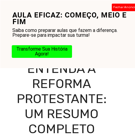
Pular
Fechar Anúnc
para
AULA EFICAZ: COMEÇO, MEIO E
Menu
o
FIM
conteúdo
Saiba como preparar aulas que fazem a diferença.
Prepare-se para impactar sua turma!
Home
-
Blog
-
Amor ao Próximo
-
Igreja
-
Entenda a
Transforme Sua História
Reforma Protestante: Um Resumo Completo
Agora!
ENTENDA A
REFORMA
PROTESTANTE:
UM RESUMO
COMPLETO