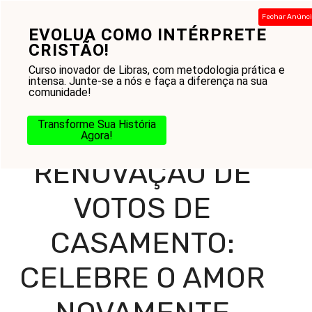
Pular
Fechar Anúnc
para
EVOLUA COMO INTÉRPRETE
Menu
o
CRISTÃO!
conteúdo
Curso inovador de Libras, com metodologia prática e
intensa. Junte-se a nós e faça a diferença na sua
comunidade!
Home
-
Blog
-
Amor ao Próximo
-
Casamento
-
Renovação de Votos de Casamento: Celebre o Amor
Transforme Sua História
Novamente
Agora!
RENOVAÇÃO DE
VOTOS DE
CASAMENTO:
CELEBRE O AMOR