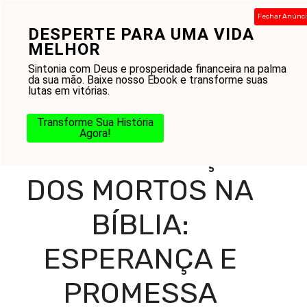
Pular
Fechar Anúnc
para
DESPERTE PARA UMA VIDA
Menu
o
MELHOR
conteúdo
Sintonia com Deus e prosperidade financeira na palma
da sua mão. Baixe nosso Ebook e transforme suas
lutas em vitórias.
Home
-
Blog
-
Na Jornada
-
Bíblia
-
A Ressurreição dos
Mortos na Bíblia: Esperança e Promessa
Transforme Sua História
Agora!
A RESSURREIÇÃO
DOS MORTOS NA
BÍBLIA:
ESPERANÇA E
PROMESSA