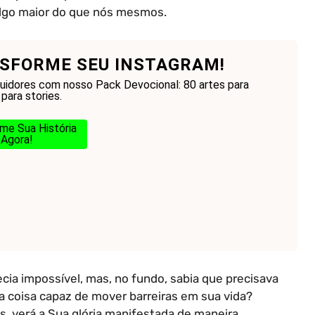
lgo maior do que nós mesmos.
SFORME SEU INSTAGRAM!
guidores com nosso Pack Devocional: 80 artes para
para stories.
me Sua História
Agora!
cia impossível, mas, no fundo, sabia que precisava
a coisa capaz de mover barreiras em sua vida?
s, verá a Sua glória manifestada de maneira