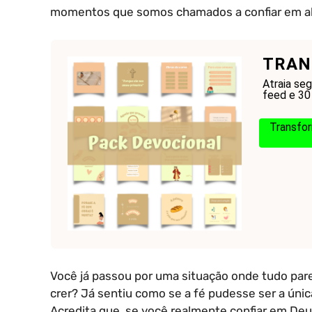
momentos que somos chamados a confiar em a
TRAN
Atraia se
feed e 30 
Transfor
Você já passou por uma situação onde tudo pare
crer? Já sentiu como se a fé pudesse ser a únic
Acredita que, se você realmente confiar em Deu