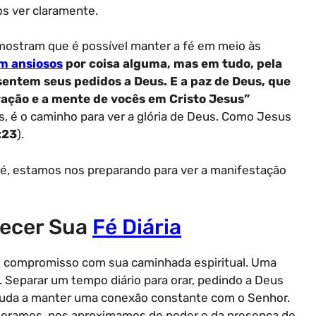
 ver claramente.
 mostram que é possível manter a fé em meio às
m ansiosos
por coisa alguma, mas em tudo, pela
sentem seus pedidos a Deus. E a paz de Deus, que
ação e a mente de vocês em Cristo Jesus”
es, é o caminho para ver a glória de Deus. Como Jesus
:23
).
, estamos nos preparando para ver a manifestação
lecer Sua
Fé Diária
 e compromisso com sua caminhada espiritual. Uma
o. Separar um tempo diário para orar, pedindo a Deus
ajuda a manter uma conexão constante com o Senhor.
o oramos, nos aproximamos do poder e da presença de