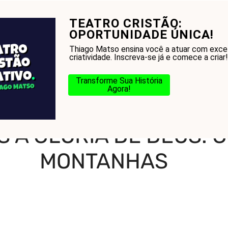
TEATRO CRISTÃO:
onhecer a Bíblia?
Glossário
Blog
Na Jorn
OPORTUNIDADE ÚNICA!
Thiago Matso ensina você a atuar com exce
criatividade. Inscreva-se já e comece a criar!
Transforme Sua História
Agora!
Verás a Glória de Deus: Como a Fé Move Montanhas
 A GLÓRIA DE DEUS: 
MONTANHAS