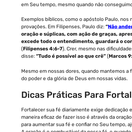
em Seu tempo, mesmo quando não conseguimos
Exemplos bíblicos, como o apóstolo Paulo, nos
provações. Em Filipenses, Paulo diz:
“
Não ande
oração e súplicas, com ação de graças, apre
excede todo o entendimento, guardará o cor
(
Filipenses 4:6-7
). Crer, mesmo nas dificuldad
disse:
“Tudo é possível ao que crê”
(
Marcos 9
Mesmo em nossas dores, quando mantemos a fé
do poder e da glória de Deus em nossas vidas.
Dicas Práticas Para Forta
Fortalecer sua fé diariamente exige dedicação
maneira eficaz de fazer isso é através da oraçã
para aumentar sua fé e confiar no Seu tempo, 
A oração é o combustível da nossa fé, e quand