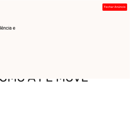
Fechar Anúncio
ada
Sobre
Contato
Links
lência e
COMO A FÉ MOVE