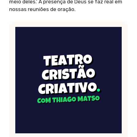
meio deles.’ A presença de Deus se faz real em
nossas reuniões de oração.