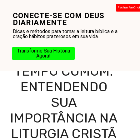
Pular
Fechar Anúnc
para
CONECTE-SE COM DEUS
Menu
o
DIARIAMENTE
conteúdo
Dicas e métodos para tornar a leitura bíblica e a
oração hábitos prazerosos em sua vida.
Home
-
Blog
-
Reflexões Diárias
-
Mensagens
-
Tempo
Transforme Sua História
Comum: Entendendo sua Importância na Liturgia Cristã
Agora!
TEMPO COMUM:
ENTENDENDO
SUA
IMPORTÂNCIA NA
LITURGIA CRISTÃ