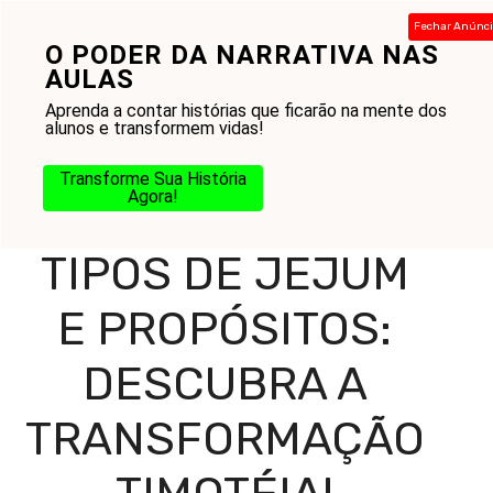
Pular
Fechar Anúnc
para
O PODER DA NARRATIVA NAS
Menu
o
AULAS
conteúdo
Aprenda a contar histórias que ficarão na mente dos
alunos e transformem vidas!
Home
-
Blog
-
Práticas Cristãs
-
Jejum e Caminhada
Transforme Sua História
Espiritual
-
Tipos de Jejum e Propósitos: Descubra a
Agora!
Transformação Timotéia!
TIPOS DE JEJUM
E PROPÓSITOS:
DESCUBRA A
TRANSFORMAÇÃO