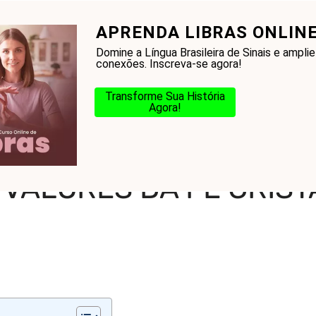
APRENDA LIBRAS ONLINE
onhecer a Bíblia?
Glossário
Blog
Na Jorn
Domine a Língua Brasileira de Sinais e ampli
conexões. Inscreva-se agora!
Transforme Sua História
Agora!
 Cristã na Família
VALORES DA FÉ CRISTÃ