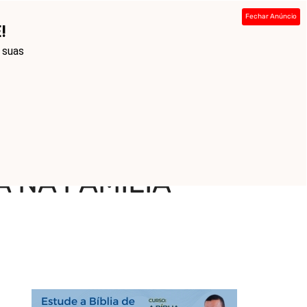
Fechar Anúncio
!
ada
Sobre
Contato
Links
e suas
 NA FAMÍLIA