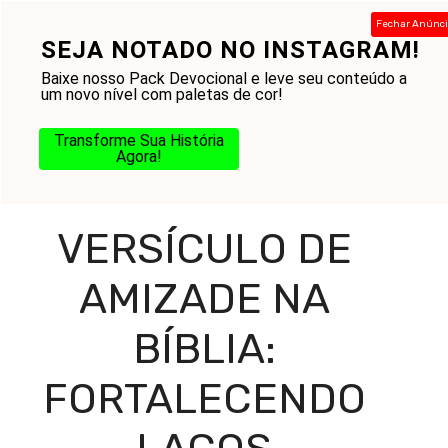
Pular
Fechar Anúnc
para
SEJA NOTADO NO INSTAGRAM!
Menu
o
Baixe nosso Pack Devocional e leve seu conteúdo a
conteúdo
um novo nível com paletas de cor!
Transforme Sua História
Home
-
Blog
-
Reflexões Diárias
-
Versículos para
Agora!
Reflexão
-
Versículo de Amizade na Bíblia: Fortalecendo
Laços Espirituais
VERSÍCULO DE
AMIZADE NA
BÍBLIA:
FORTALECENDO