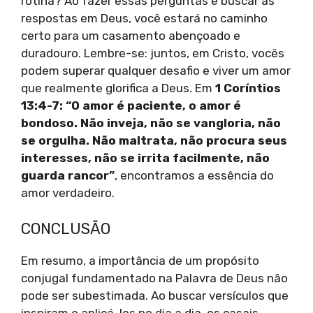
rotina? Ao fazer essas perguntas e buscar as
respostas em Deus, você estará no caminho
certo para um casamento abençoado e
duradouro. Lembre-se: juntos, em Cristo, vocês
podem superar qualquer desafio e viver um amor
que realmente glorifica a Deus. Em
1 Coríntios
13:4-7: “O amor é paciente, o amor é
bondoso. Não inveja, não se vangloria, não
se orgulha. Não maltrata, não procura seus
interesses, não se irrita facilmente, não
guarda rancor”
, encontramos a essência do
amor verdadeiro.
CONCLUSÃO
Em resumo, a importância de um propósito
conjugal fundamentado na Palavra de Deus não
pode ser subestimada. Ao buscar versículos que
inspiram e aplicá-los no dia a dia, os casais