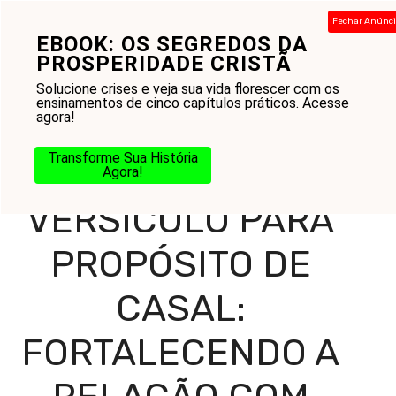
Pular
Fechar Anúnc
para
EBOOK: OS SEGREDOS DA
Menu
o
PROSPERIDADE CRISTÃ
conteúdo
Solucione crises e veja sua vida florescer com os
ensinamentos de cinco capítulos práticos. Acesse
agora!
Home
-
Blog
-
Reflexões Diárias
-
Versículos para
Reflexão
-
Versículo para Propósito de Casal:
Transforme Sua História
Fortalecendo a Relação com Deus
Agora!
VERSÍCULO PARA
PROPÓSITO DE
CASAL:
FORTALECENDO A