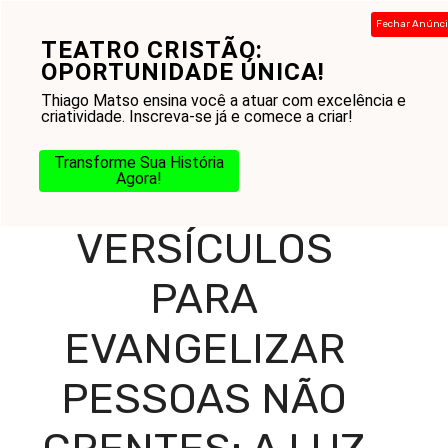
Pular
Fechar Anúnc
para
TEATRO CRISTÃO:
Menu
o
OPORTUNIDADE ÚNICA!
conteúdo
Thiago Matso ensina você a atuar com excelência e
criatividade. Inscreva-se já e comece a criar!
Home
-
Blog
-
Missão e Evangelização
-
Evangelização
-
Transforme Sua História
Versículos para Evangelizar Pessoas Não Crentes: A Luz
Agora!
da Palavra para Transformar Corações
VERSÍCULOS
PARA
EVANGELIZAR
PESSOAS NÃO