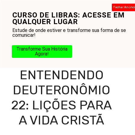
Pular
Fechar Anúnc
para
CURSO DE LIBRAS: ACESSE EM
Menu
o
QUALQUER LUGAR
conteúdo
Estude de onde estiver e transforme sua forma de se
comunicar!
Home
-
Blog
-
Práticas Cristãs
-
Estudo Bíblico
-
Antigo
Transforme Sua História
Testamento
-
Entendendo Deuteronômio 22: Lições
Agora!
para a Vida Cristã
ENTENDENDO
DEUTERONÔMIO
22: LIÇÕES PARA
A VIDA CRISTÃ