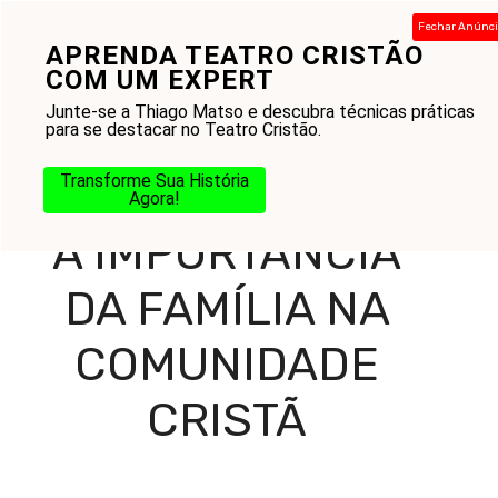
Pular
Fechar Anúnc
para
APRENDA TEATRO CRISTÃO
Menu
o
COM UM EXPERT
conteúdo
Junte-se a Thiago Matso e descubra técnicas práticas
para se destacar no Teatro Cristão.
Home
-
Blog
-
Amor ao Próximo
-
A Importância da
Transforme Sua História
Família na Comunidade Cristã
Agora!
A IMPORTÂNCIA
DA FAMÍLIA NA
COMUNIDADE
CRISTÃ