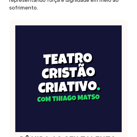
representando força e dignidade em meio ao
sofrimento.