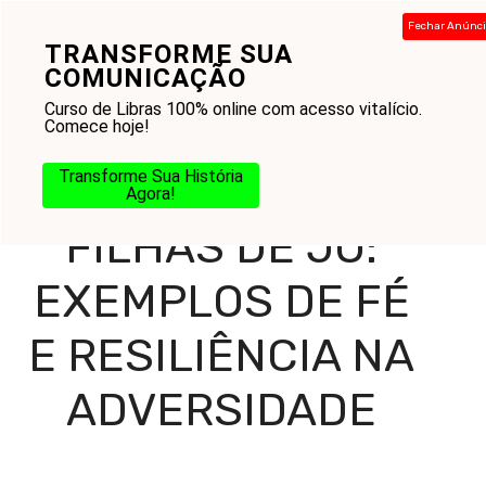
Pular
Fechar Anúnc
para
TRANSFORME SUA
Menu
o
COMUNICAÇÃO
conteúdo
Curso de Libras 100% online com acesso vitalício.
Comece hoje!
Home
-
Blog
-
Amor ao Próximo
-
Filhos
-
Filhas de Jó:
Transforme Sua História
Exemplos de Fé e Resiliência na Adversidade
Agora!
FILHAS DE JÓ:
EXEMPLOS DE FÉ
E RESILIÊNCIA NA
ADVERSIDADE