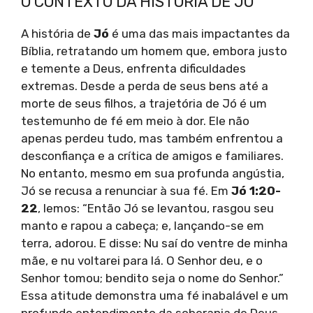
O CONTEXTO DA HISTÓRIA DE JÓ
A história de
Jó
é uma das mais impactantes da
Bíblia, retratando um homem que, embora justo
e temente a Deus, enfrenta dificuldades
extremas. Desde a perda de seus bens até a
morte de seus filhos, a trajetória de Jó é um
testemunho de fé em meio à dor. Ele não
apenas perdeu tudo, mas também enfrentou a
desconfiança e a crítica de amigos e familiares.
No entanto, mesmo em sua profunda angústia,
Jó se recusa a renunciar à sua fé. Em
Jó 1:20-
22
, lemos: “Então Jó se levantou, rasgou seu
manto e rapou a cabeça; e, lançando-se em
terra, adorou. E disse: Nu saí do ventre de minha
mãe, e nu voltarei para lá. O Senhor deu, e o
Senhor tomou; bendito seja o nome do Senhor.”
Essa atitude demonstra uma fé inabalável e um
profundo entendimento da soberania de Deus.