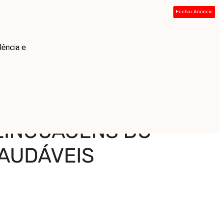
Fechar Anúncio
ada
Sobre
Contato
Links
lência e
a Relacionamentos Saudáveis
LINGUAGENS DO
AUDÁVEIS