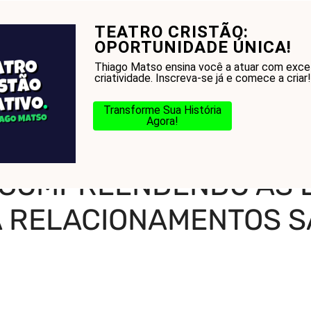
TEATRO CRISTÃO:
onhecer a Bíblia?
Glossário
Blog
Na Jorn
OPORTUNIDADE ÚNICA!
Thiago Matso ensina você a atuar com exce
criatividade. Inscreva-se já e comece a criar!
Transforme Sua História
Agora!
emáticos
-
Gary Chapman: Compreendendo as Linguagens do Amor par
 COMPREENDENDO AS 
 RELACIONAMENTOS S