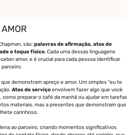
O AMOR
 Chapman, são:
palavras de afirmação, atos de
ade e toque físico
. Cada uma dessas linguagens
eber amor, e é crucial para cada pessoa identificar
 parceiro.
 que demonstram apreço e amor. Um simples “eu te
ação.
Atos de serviço
envolvem fazer algo que você
e, como preparar o café da manhã ou ajudar em tarefas
jetos materiais, mas a presentes que demonstram que
lhete carinhoso.
lena ao parceiro, criando momentos significativos
po de contato físico, desde abraços até carinho, que