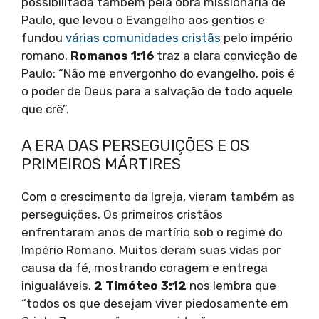
possibilitada também pela obra missionária de
Paulo, que levou o Evangelho aos gentios e
fundou
várias comunidades cristãs
pelo império
romano.
Romanos 1:16
traz a clara convicção de
Paulo: “Não me envergonho do evangelho, pois é
o poder de Deus para a salvação de todo aquele
que crê”.
A ERA DAS PERSEGUIÇÕES E OS
PRIMEIROS MÁRTIRES
Com o crescimento da Igreja, vieram também as
perseguições. Os primeiros cristãos
enfrentaram anos de martírio sob o regime do
Império Romano. Muitos deram suas vidas por
causa da fé, mostrando coragem e entrega
inigualáveis.
2 Timóteo 3:12
nos lembra que
“todos os que desejam viver piedosamente em