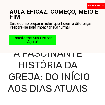
Pular
Fechar Anúnc
para
AULA EFICAZ: COMEÇO, MEIO E
Menu
o
FIM
conteúdo
Saiba como preparar aulas que fazem a diferença.
Prepare-se para impactar sua turma!
Home
-
Blog
-
Amor ao Próximo
-
Igreja
-
A Fascinante
Transforme Sua História
História da Igreja: Do Início aos Dias Atuais
Agora!
A FASCINANTE
HISTÓRIA DA
IGREJA: DO INÍCIO
AOS DIAS ATUAIS