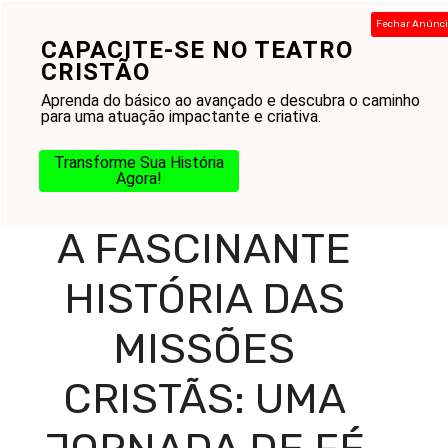
Pular
Fechar Anúnc
para
CAPACITE-SE NO TEATRO
Menu
o
CRISTÃO
conteúdo
Aprenda do básico ao avançado e descubra o caminho
para uma atuação impactante e criativa.
Home
-
Blog
-
Práticas Cristãs
-
Estudo Bíblico
-
A
Transforme Sua História
Fascinante História das Missões Cristãs: Uma Jornada de
Agora!
Fé
A FASCINANTE
HISTÓRIA DAS
MISSÕES
CRISTÃS: UMA