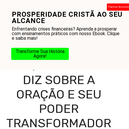
Pular
Fechar Anúnc
para
PROSPERIDADE CRISTÃ AO SEU
Menu
o
ALCANCE
conteúdo
Enfrentando crises financeiras? Aprenda a prosperar
com ensinamentos práticos com nosso Ebook. Clique
e saiba mais!
Home
-
Blog
-
Na Jornada
-
Bíblia
-
O Que a Bíblia Diz
Sobre a Oração e Seu Poder Transformador
Transforme Sua História
Agora!
O QUE A BÍBLIA
DIZ SOBRE A
ORAÇÃO E SEU
PODER
TRANSFORMADOR